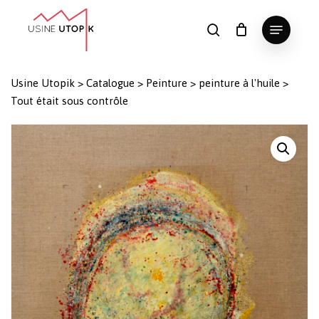
Skip
Menu
to
search
Panier
Fermer
le
main
Close
panier
content
Menu
Usine Utopik
>
Catalogue
>
Peinture
>
peinture à l'huile
>
Tout était sous contrôle