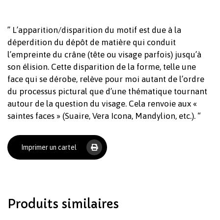
” L’apparition/disparition du motif est due à la
déperdition du dépôt de matière qui conduit
l’empreinte du crâne (tête ou visage parfois) jusqu’à
son élision. Cette disparition de la forme, telle une
face qui se dérobe, relève pour moi autant de l’ordre
du processus pictural que d’une thématique tournant
Votre panier est vide.
autour de la question du visage. Cela renvoie aux «
saintes faces » (Suaire, Vera Icona, Mandylion, etc.). “
Revenir à l'Artotek
Imprimer un cartel
Produits similaires