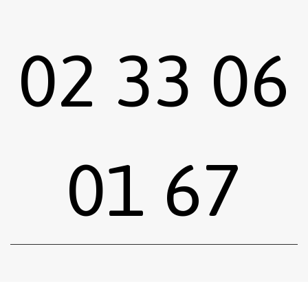
02 33 06
01 67
Sous-total :
0,00
€
Voir le panier
Commander
Emprunter une œuvre
Postuler