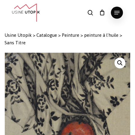
Skip
Menu
to
search
Panier
Fermer
le
main
Close
panier
content
Menu
Usine Utopik
>
Catalogue
>
Peinture
>
peinture à l'huile
>
Sans Titre