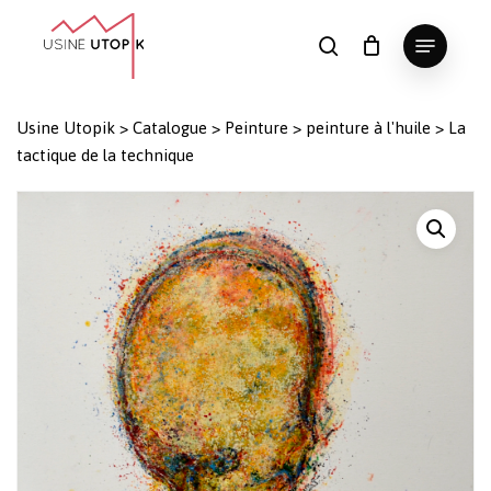
Skip
Menu
to
search
Panier
Fermer
le
main
Close
panier
content
Menu
Usine Utopik
>
Catalogue
>
Peinture
>
peinture à l'huile
>
La
tactique de la technique