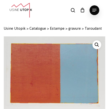
Skip
Menu
to
search
Panier
Fermer
le
main
Close
panier
content
Menu
Usine Utopik
>
Catalogue
>
Estampe
>
gravure
>
Taroudant