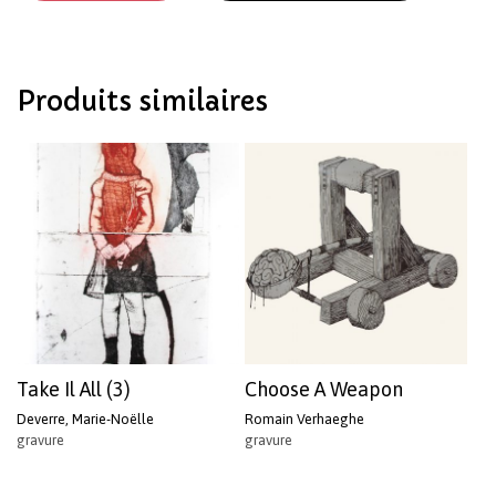
Votre panier est vide.
Produits similaires
Revenir à l'Artotek
Take Il All (3)
Choose A Weapon
Deverre, Marie-Noëlle
Romain Verhaeghe
gravure
gravure