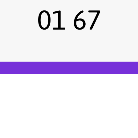
01 67
Sous-total :
0,00
€
Voir le panier
Commander
Emprunter une œuvre
Postuler
facebook
instagram
Tous droits réservés.
Mentions légales
.
Réalisé siiimplement
. .