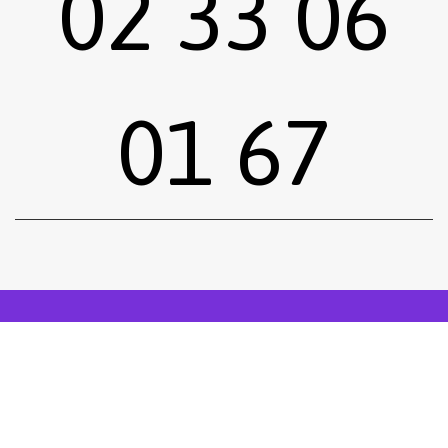
02 33 06
01 67
Sous-total :
0,00
€
Voir le panier
Commander
Emprunter une œuvre
Postuler
facebook
instagram