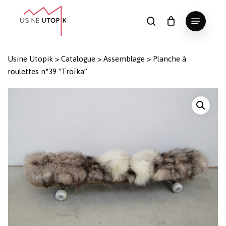
Skip
Menu
to
search
Panier
Fermer
le
main
Close
panier
content
Menu
Usine Utopik
>
Catalogue
>
Assemblage
>
Planche à
roulettes n°39 “Troïka”