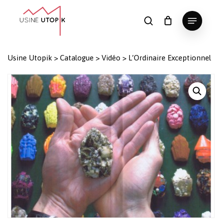
Skip
Menu
to
search
Panier
Fermer
le
main
Close
panier
content
Menu
Usine Utopik
>
Catalogue
>
Vidéo
>
L’Ordinaire Exceptionnel