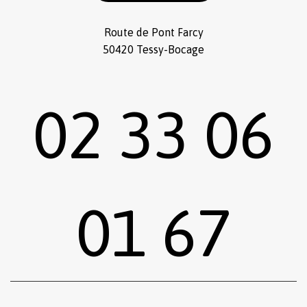
Route de Pont Farcy
50420 Tessy-Bocage
02 33 06
01 67
Sous-total :
0,00
€
Voir le panier
Commander