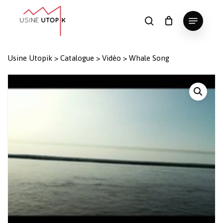
Skip
Menu
to
search
Panier
Fermer
le
main
Close
panier
content
Menu
Usine Utopik
>
Catalogue
>
Vidéo
>
Whale Song