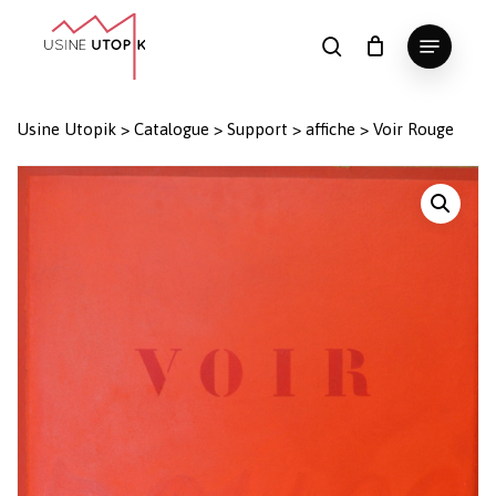
Skip
Menu
to
search
Panier
Fermer
le
main
Close
panier
content
Menu
Usine Utopik
>
Catalogue
>
Support
>
affiche
>
Voir Rouge