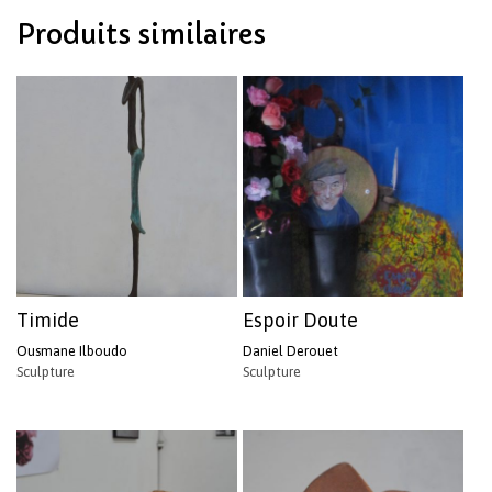
Votre panier est vide.
Produits similaires
Revenir à l'Artotek
Timide
Espoir Doute
Ousmane Ilboudo
Daniel Derouet
Sculpture
Sculpture