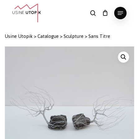
Skip
Menu
to
search
Panier
Fermer
le
main
Close
panier
content
Menu
Usine Utopik
>
Catalogue
>
Sculpture
>
Sans Titre