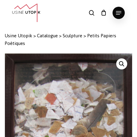
Skip
Menu
to
search
Panier
Fermer
le
main
Close
panier
content
Menu
Usine Utopik
>
Catalogue
>
Sculpture
>
Petits Papiers
Poétiques