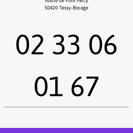
Route de Pont Farcy
50420 Tessy-Bocage
02 33 06
01 67
Sous-total :
0,00
€
Voir le panier
Commander