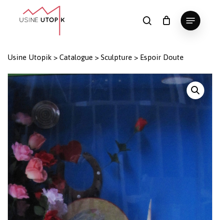
Skip
Menu
to
search
Panier
Fermer
le
main
Close
panier
content
Menu
Usine Utopik
>
Catalogue
>
Sculpture
>
Espoir Doute