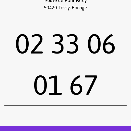
Route de Pont Farcy
50420 Tessy-Bocage
02 33 06
01 67
Sous-total :
0,00
€
Voir le panier
Commander