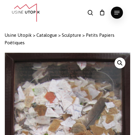
Skip
Menu
to
search
Panier
Fermer
le
main
Close
panier
content
Menu
Usine Utopik
>
Catalogue
>
Sculpture
>
Petits Papiers
Poétiques