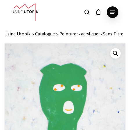
Skip
Menu
to
search
Panier
Fermer
le
main
Close
panier
content
Menu
Usine Utopik
>
Catalogue
>
Peinture
>
acrylique
>
Sans Titre