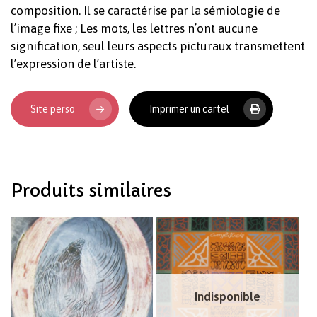
composition. Il se caractérise par la sémiologie de
l’image fixe ; Les mots, les lettres n’ont aucune
signification, seul leurs aspects picturaux transmettent
l’expression de l’artiste.
Votre panier est vide.
Site perso
Imprimer un cartel
Revenir à l'Artotek
Produits similaires
Indisponible