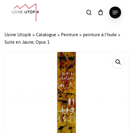
Skip
Menu
to
search
Panier
Fermer
le
main
Close
panier
content
Menu
Usine Utopik
>
Catalogue
>
Peinture
>
peinture à l'huile
>
Suite en Jaune, Opus 1