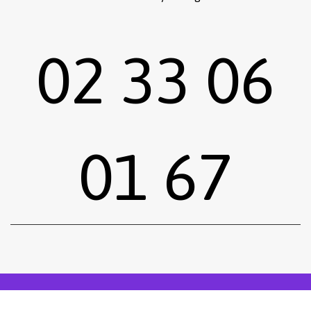
02 33 06
01 67
Sous-total :
0,00
€
Voir le panier
Commander
Emprunter une œuvre
Postuler