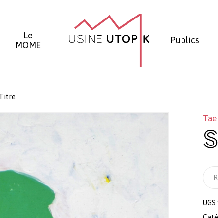
Panier
Le
Publics
MOME
Titre
Taek
S
R
UGS 
Caté