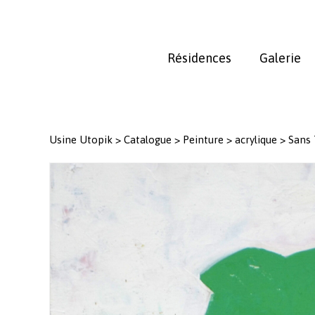
Skip
to
main
Résidences
Galerie
content
Usine Utopik
>
Catalogue
>
Peinture
>
acrylique
>
Sans 