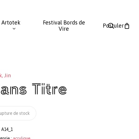
Fermer
le
Artotek
Festival Bords de
panier
search
Postuler
Vire
, Jin
ans Titre
upture de stock
:
A14_1
gorie :
acrylique