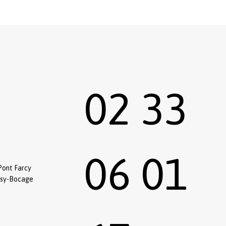
02 33
06 01
Pont Farcy
ssy-Bocage