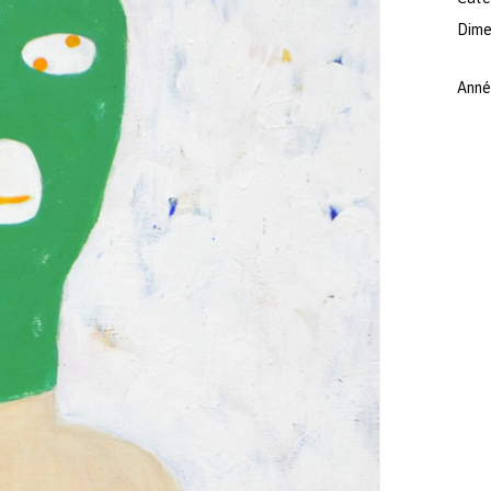
Dimen
Anné