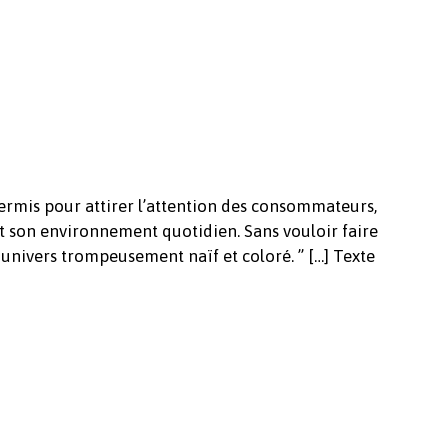
Votre panier est vide.
Revenir à l'Artotek
 permis pour attirer l’attention des consommateurs,
t son environnement quotidien. Sans vouloir faire
n univers trompeusement naïf et coloré. ” […] Texte