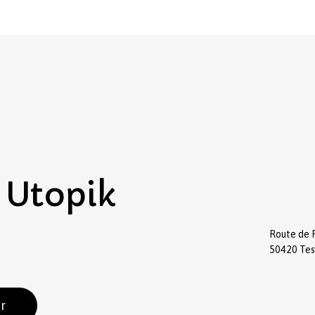
Utopik
Route de 
50420 Te
r