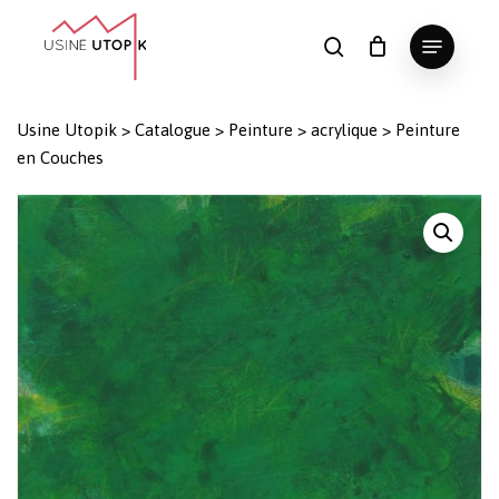
Skip
Menu
to
search
Panier
Fermer
le
main
Close
panier
content
Menu
Usine Utopik
>
Catalogue
>
Peinture
>
acrylique
>
Peinture
en Couches