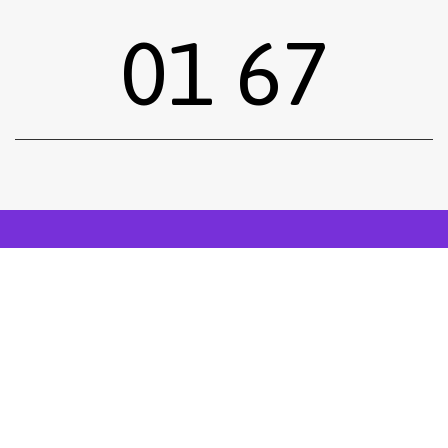
01 67
Sous-total :
0,00
€
Voir le panier
Commander
Emprunter une œuvre
Postuler
facebook
instagram
Tous droits réservés.
Mentions légales
.
Réalisé siiimplement
. .