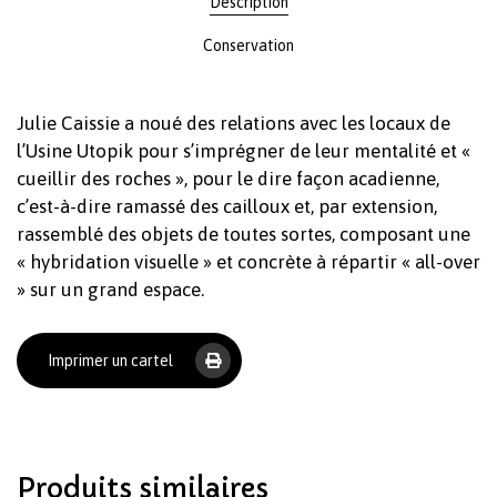
Description
Conservation
Julie Caissie a noué des relations avec les locaux de
l’Usine Utopik pour s’imprégner de leur mentalité et «
cueillir des roches », pour le dire façon acadienne,
c’est-à-dire ramassé des cailloux et, par extension,
rassemblé des objets de toutes sortes, composant une
Votre panier est vide.
« hybridation visuelle » et concrète à répartir « all-over
» sur un grand espace.
Revenir à l'Artotek
Imprimer un cartel
Produits similaires