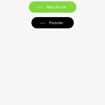
Nous écrire
Postuler
Route de Pont Farcy
50420 Tessy-Bocage
02 33 06