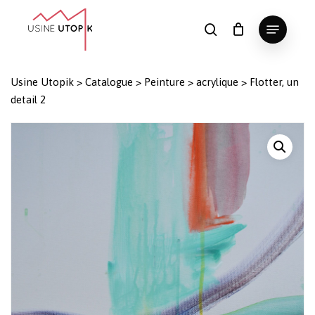
Skip
Menu
to
search
Panier
Fermer
le
main
Close
panier
content
Menu
Usine Utopik
>
Catalogue
>
Peinture
>
acrylique
>
Flotter, un
detail 2