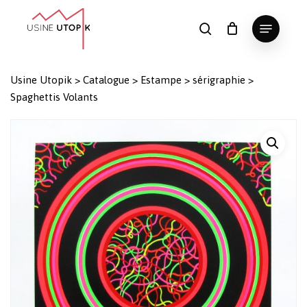
Skip
Menu
to
search
Panier
Fermer
le
main
Close
panier
content
Menu
Usine Utopik
>
Catalogue
>
Estampe
>
sérigraphie
>
Spaghettis Volants