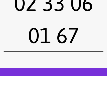
02 33 06
01 67
Sous-total :
0,00
€
Voir le panier
Commander
Emprunter une œuvre
Postuler
facebook
instagram