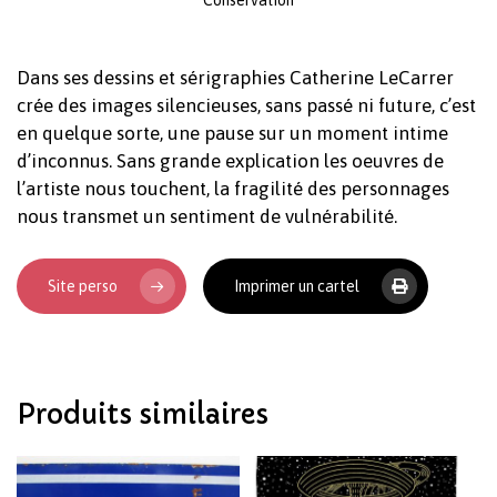
Dans ses dessins et sérigraphies Catherine LeCarrer
crée des images silencieuses, sans passé ni future, c’est
en quelque sorte, une pause sur un moment intime
d’inconnus. Sans grande explication les oeuvres de
l’artiste nous touchent, la fragilité des personnages
Votre panier est vide.
nous transmet un sentiment de vulnérabilité.
Revenir à l'Artotek
Site perso
Imprimer un cartel
Produits similaires