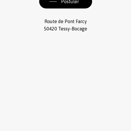
Postuler
Route de Pont Farcy
50420 Tessy-Bocage
02 33 06
01 67
Sous-total :
0,00
€