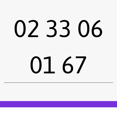
02 33 06
01 67
Sous-total :
0,00
€
Voir le panier
Commander
Emprunter une œuvre
Postuler