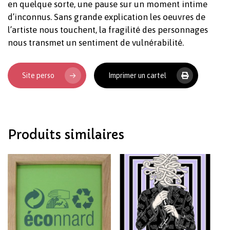
en quelque sorte, une pause sur un moment intime
d’inconnus. Sans grande explication les oeuvres de
l’artiste nous touchent, la fragilité des personnages
nous transmet un sentiment de vulnérabilité.
Votre panier est vide.
Site perso
Imprimer un cartel
Revenir à l'Artotek
Produits similaires