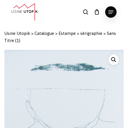
Skip
Menu
to
search
Panier
Fermer
le
main
Close
panier
content
Menu
Usine Utopik
>
Catalogue
>
Estampe
>
sérigraphie
>
Sans
Titre (1)