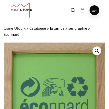
Skip
Menu
to
search
Panier
Fermer
le
main
Close
panier
content
Menu
Usine Utopik
>
Catalogue
>
Estampe
>
sérigraphie
>
Econnard