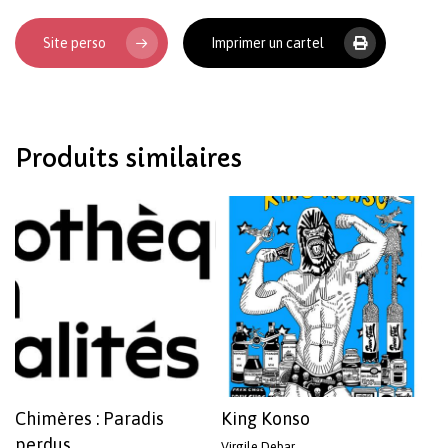
Site perso
Imprimer un cartel
Votre panier est vide.
Produits similaires
Revenir à l'Artotek
Chimères : Paradis
King Konso
perdus
Virgile Debar