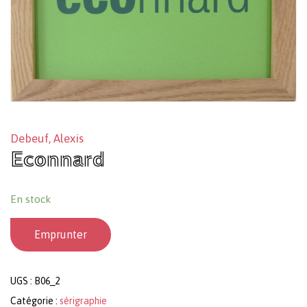
Debeuf, Alexis
Econnard
En stock
Emprunter
UGS :
B06_2
Catégorie :
sérigraphie