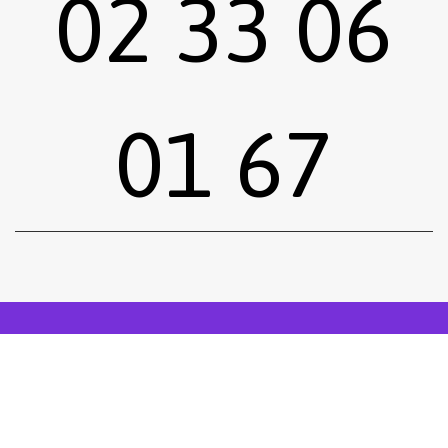
02 33 06
01 67
Sous-total :
0,00
€
Voir le panier
Commander
Emprunter une œuvre
Postuler
facebook
instagram