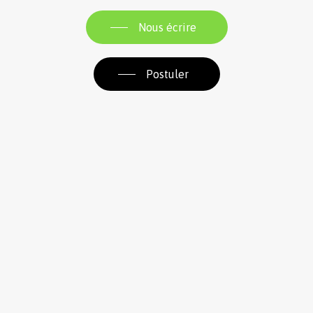
Nous écrire
Postuler
Route de Pont Farcy
50420 Tessy-Bocage
02 33 06