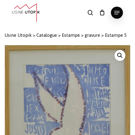
Skip
Menu
to
search
Panier
Fermer
le
main
Close
panier
content
Menu
Usine Utopik
>
Catalogue
>
Estampe
>
gravure
>
Estampe 5