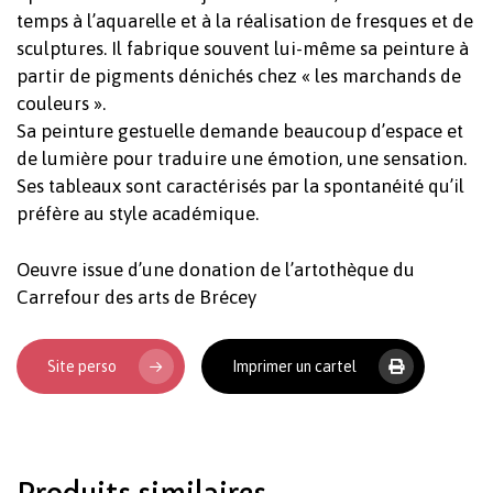
temps à l’aquarelle et à la réalisation de fresques et de
sculptures. Il fabrique souvent lui-même sa peinture à
partir de pigments dénichés chez « les marchands de
couleurs ».
Sa peinture gestuelle demande beaucoup d’espace et
de lumière pour traduire une émotion, une sensation.
Ses tableaux sont caractérisés par la spontanéité qu’il
préfère au style académique.
Votre panier est vide.
Oeuvre issue d’une donation de l’artothèque du
Carrefour des arts de Brécey
Revenir à l'Artotek
Site perso
Imprimer un cartel