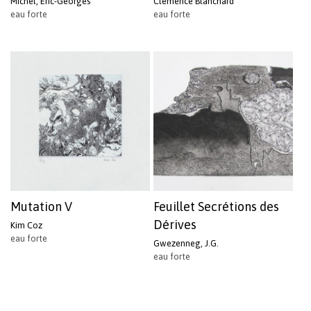
Michel, Eric-Georges
Clémence Blanchard
eau forte
eau forte
Mutation V
Feuillet Secrétions des
Dérives
Kim Coz
eau forte
Gwezenneg, J.G.
eau forte