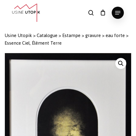
Skip
Menu
to
search
Panier
Fermer
le
main
Close
panier
content
Menu
Usine Utopik
>
Catalogue
>
Estampe
>
gravure
>
eau forte
>
Essence Ciel, Élément Terre