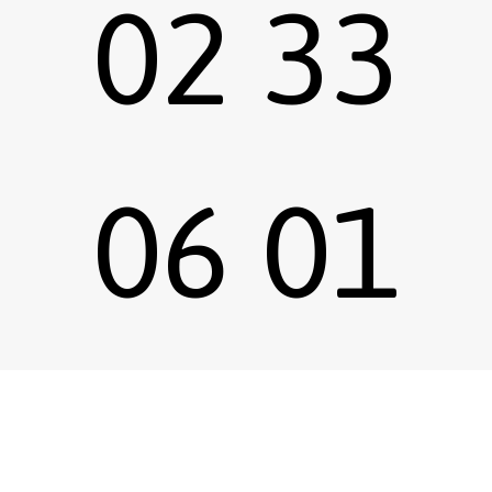
02 33
06 01
Sous-total :
0,00
€
Voir le panier
Commander
67
Emprunter une œuvre
Postuler