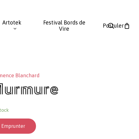
Fermer
le
Artotek
Festival Bords de
panier
search
Postuler
Vire
mence Blanchard
Murmure
tock
Emprunter