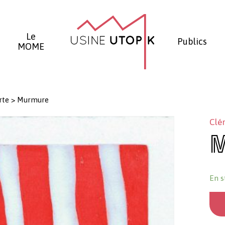
Panier
Le
Publics
MOME
rte
>
Murmure
Clé
En s