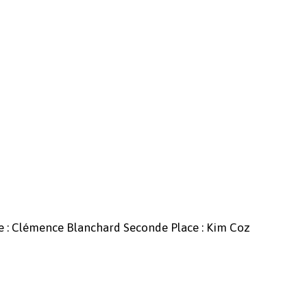
Votre panier est vide.
ce : Clémence Blanchard Seconde Place : Kim Coz
Revenir à l'Artotek