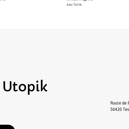
eau forte
Utopik
Route de 
50420 Te