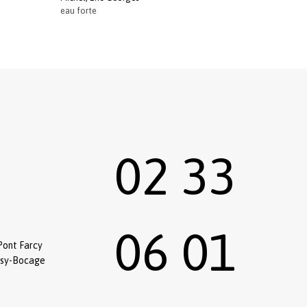
eau forte
02 33
06 01
Pont Farcy
ssy-Bocage