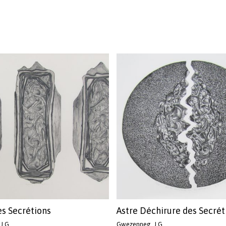
es Secrétions
Astre Déchirure des Secrét
J.G.
Gwezenneg, J.G.