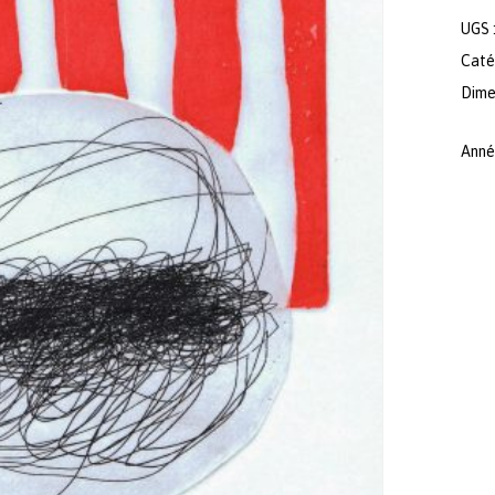
UGS 
Caté
Dimen
Anné