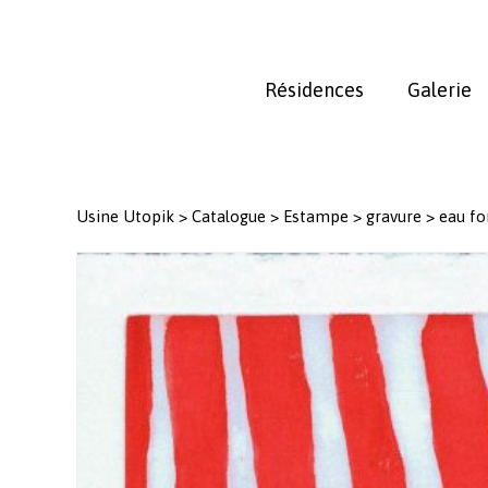
Skip
to
main
Résidences
Galerie
content
Usine Utopik
>
Catalogue
>
Estampe
>
gravure
>
eau fo