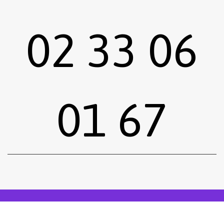
02 33 06
01 67
Sous-total :
0,00
€
Voir le panier
Commander
Emprunter une œuvre
Postuler