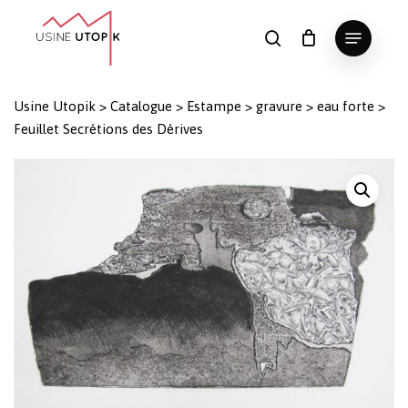
Skip
Menu
to
search
Panier
Fermer
le
main
Close
panier
content
Menu
Usine Utopik
>
Catalogue
>
Estampe
>
gravure
>
eau forte
>
Feuillet Secrétions des Dérives