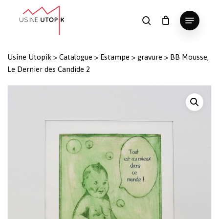
Skip
Menu
to
search
Panier
Fermer
le
main
Close
panier
content
Menu
Usine Utopik
>
Catalogue
>
Estampe
>
gravure
>
BB Mousse,
Le Dernier des Candide 2