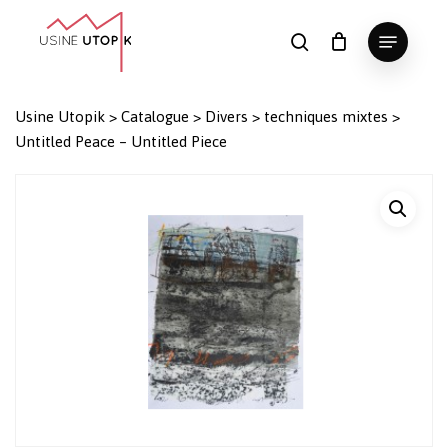
Skip
Menu
to
search
Panier
Fermer
le
main
Close
panier
content
Menu
Usine Utopik
>
Catalogue
>
Divers
>
techniques mixtes
>
Untitled Peace – Untitled Piece