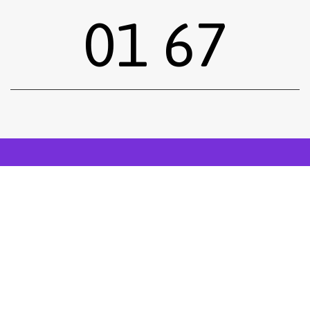
01 67
Sous-total :
0,00
€
Voir le panier
Commander
Emprunter une œuvre
Postuler
facebook
instagram
Tous droits réservés.
Mentions légales
.
Réalisé siiimplement
. .