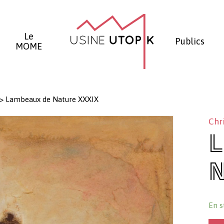
Panier
Le
Publics
MOME
>
Lambeaux de Nature XXXIX
Chr
L
N
En s