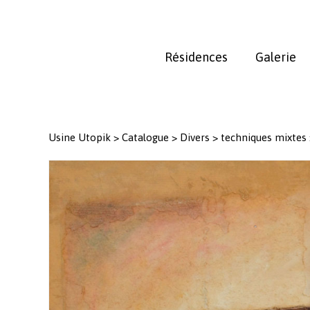
Skip
to
main
Résidences
Galerie
content
Usine Utopik
>
Catalogue
>
Divers
>
techniques mixtes