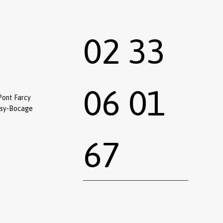
02 33
06 01
Pont Farcy
ssy-Bocage
67
0,00
€