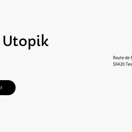
Utopik
Route de 
50420 Te
r
Sous-total :