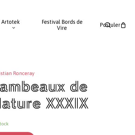
Fermer
le
Artotek
Festival Bords de
panier
search
Postuler
Vire
istian Ronceray
ambeaux de
ature XXXIX
tock