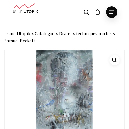
Skip
Menu
to
search
Panier
Fermer
le
main
Close
panier
content
Menu
Usine Utopik
>
Catalogue
>
Divers
>
techniques mixtes
>
Samuel Beckett