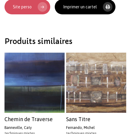
Site perso
Imprimer un cartel
Votre panier est vide.
Produits similaires
Revenir à l'Artotek
Chemin de Traverse
Sans Titre
Banneville, Caty
Fernando, Michel
techniques mixtes
techniques mixtes