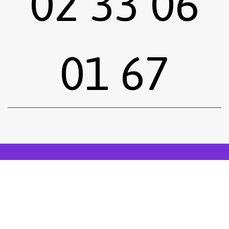
02 33 06
01 67
Sous-total :
0,00
€
Voir le panier
Commander
Emprunter une œuvre
Postuler
facebook
instagram