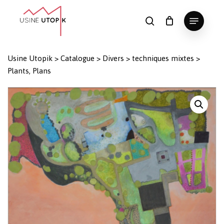
Skip
Menu
to
search
Panier
Fermer
le
main
Close
panier
content
Menu
Usine Utopik
>
Catalogue
>
Divers
>
techniques mixtes
>
Plants, Plans