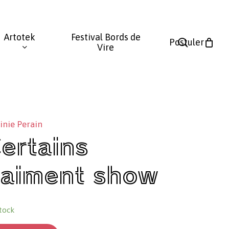
Fermer
le
Artotek
Festival Bords de
panier
search
Postuler
Vire
inie Perain
ertains
’aiment show
tock