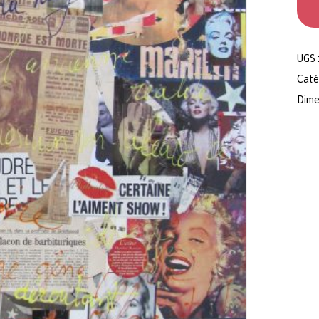
UGS 
Caté
Dimen