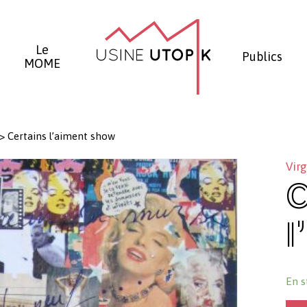
Panier
Le
Publics
MOME
>
Certains l’aiment show
Virg
C
l
En s