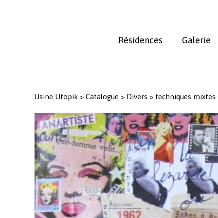
Skip
to
main
Résidences
Galerie
content
Usine Utopik
>
Catalogue
>
Divers
>
techniques mixtes