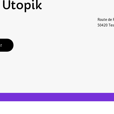
Utopik
Route de 
50420 Te
r
Sous-total :
Voir
facebook
instagram