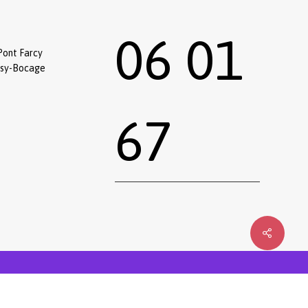
06 01
Pont Farcy
ssy-Bocage
67
0,00
€
 le panier
Commander
Emprunter une œuvre
Postuler