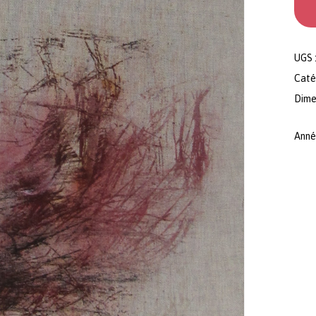
UGS 
Caté
Dimen
Anné