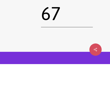
67
0,00
€
 le panier
Commander
Emprunter une œuvre
Postuler