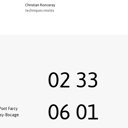
Christian Ronceray
techniques mixtes
02 33
06 01
Pont Farcy
ssy-Bocage