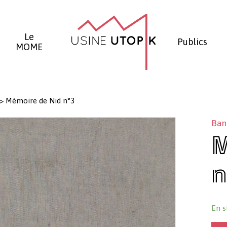
Panier
Le
Publics
MOME
>
Mémoire de Nid n°3
Bann
M
n
En s