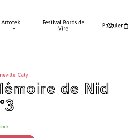
Fermer
le
Artotek
Festival Bords de
panier
search
Postuler
Vire
eville, Caty
émoire de Nid
°3
tock