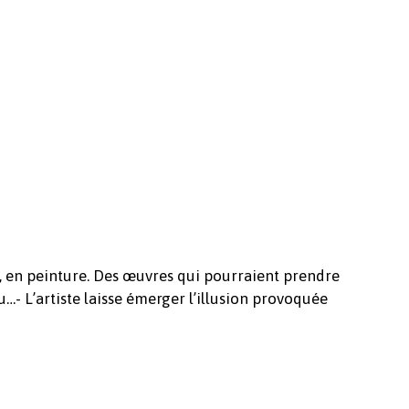
Votre panier est vide.
ère, en peinture. Des œuvres qui pourraient prendre
…- L’artiste laisse émerger l’illusion provoquée
Revenir à l'Artotek