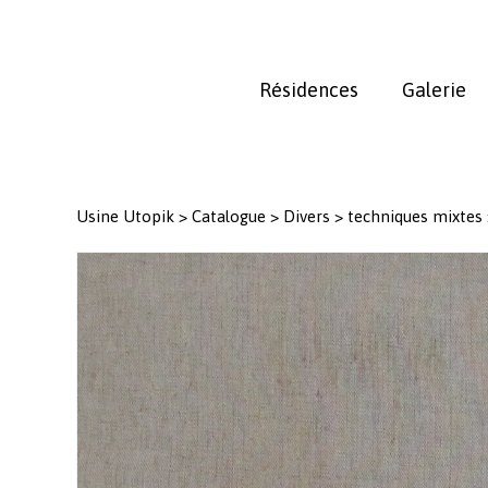
Skip
to
main
Résidences
Galerie
content
Usine Utopik
>
Catalogue
>
Divers
>
techniques mixtes