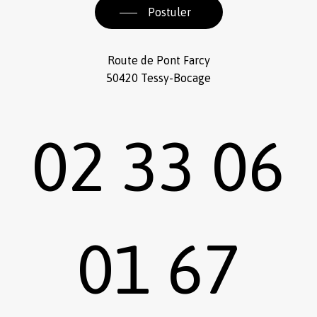
Postuler
Route de Pont Farcy
50420 Tessy-Bocage
02 33 06
01 67
Sous-total :
0,00
€