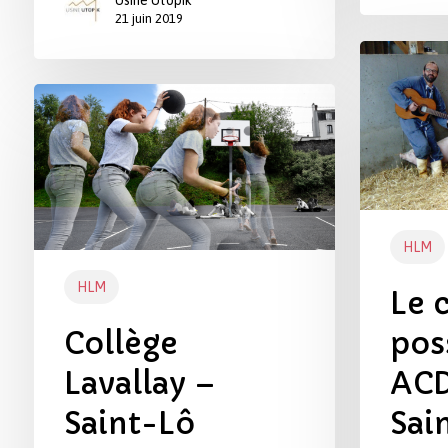
21 juin 2019
Le
champs
Collège
des
Lavallay
possibles
–
avec
Saint-
ACDS,
Lô
Lycée
Saint-
HLM
Lô
Thère
HLM
Le 
Collège
pos
Lavallay –
ACD
Saint-Lô
Sai