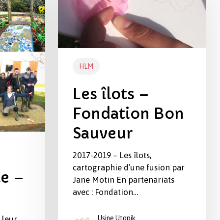
–
Fondation
Bon
Sauveur
HLM
Les îlots –
Fondation Bon
Sauveur
2017-2019 – Les îlots,
cartographie d’une fusion par
e –
Jane Motin En partenariats
avec : Fondation…
 leur
Usine Utopik