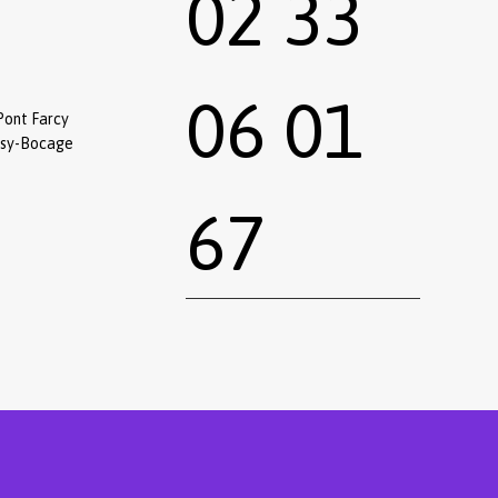
02 33
06 01
Pont Farcy
ssy-Bocage
67
0,00
€
 le panier
Commander