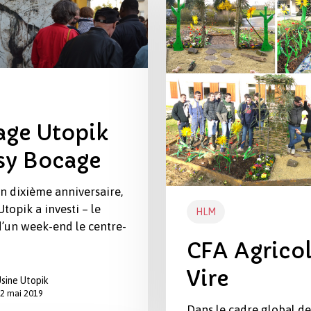
–
Vire
lage Utopik
sy Bocage
n dixième anniversaire,
Utopik a investi – le
HLM
’un week-end le centre-
CFA Agricol
Vire
sine Utopik
2 mai 2019
Dans le cadre global de