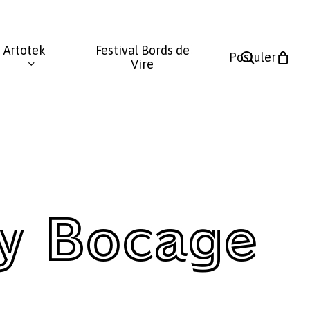
Fermer
le
Artotek
Festival Bords de
panier
search
Postuler
Vire
sy Bocage