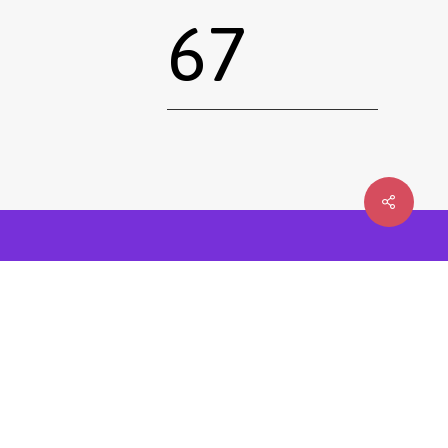
67
0,00
€
 le panier
Commander
Emprunter une œuvre
Postuler