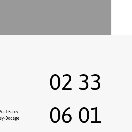
02 33
06 01
Pont Farcy
ssy-Bocage