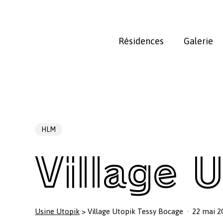
Skip
to
main
Résidences
Galerie
content
HLM
Village 
Usine Utopik
>
Village Utopik Tessy Bocage
22 mai 2