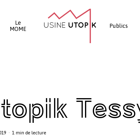
Panier
Le
Publics
MOME
Utopik Tes
019
1 min de lecture