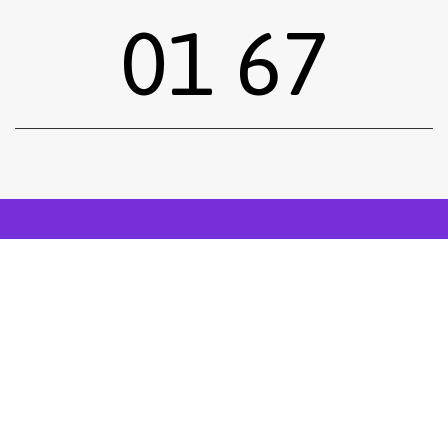
01 67
Sous-total :
0,00
€
Voir le panier
Commander
Emprunter une œuvre
Postuler
facebook
instagram
Tous droits réservés.
Mentions légales
.
Réalisé siiimplement
. .