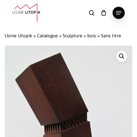
Skip
Menu
to
search
Panier
Fermer
le
main
Close
panier
content
Menu
Usine Utopik
>
Catalogue
>
Sculpture
>
bois
>
Sans titre