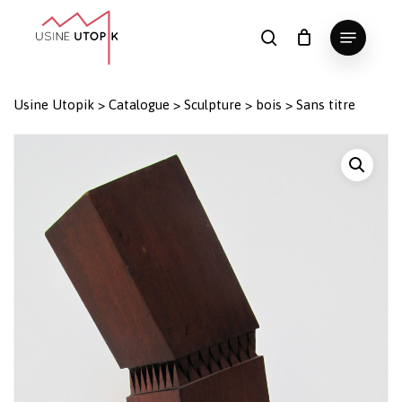
Skip
Menu
to
search
Panier
Fermer
le
main
Close
panier
content
Menu
Usine Utopik
>
Catalogue
>
Sculpture
>
bois
>
Sans titre