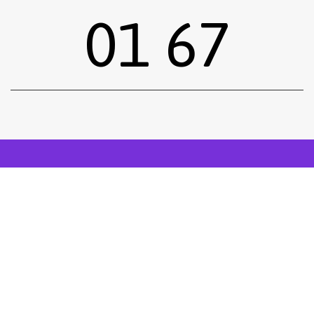
01 67
Sous-total :
0,00
€
Voir le panier
Commander
Emprunter une œuvre
Postuler
facebook
instagram
Tous droits réservés.
Mentions légales
.
Réalisé siiimplement
. .