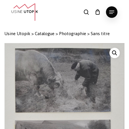
Skip
Menu
to
search
Panier
Fermer
le
main
Close
panier
content
Menu
Usine Utopik
>
Catalogue
>
Photographie
>
Sans titre