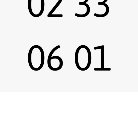
02 33
06 01
Sous-total :
0,00
€
Voir le panier
Commander
67
Emprunter une œuvre
Postuler