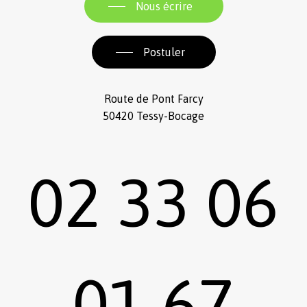
Nous écrire
Postuler
Route de Pont Farcy
50420 Tessy-Bocage
02 33 06
01 67