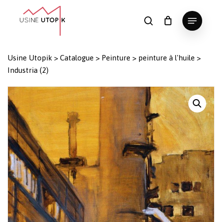
Skip
Menu
to
search
Panier
Fermer
le
main
Close
panier
content
Menu
Usine Utopik
>
Catalogue
>
Peinture
>
peinture à l'huile
>
Industria (2)