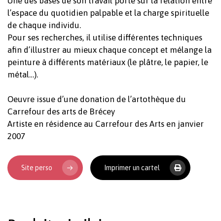
Une des bases de son travail porte sur la relation entre
l’espace du quotidien palpable et la charge spirituelle
de chaque individu.
Pour ses recherches, il utilise différentes techniques
afin d’illustrer au mieux chaque concept et mélange la
peinture à différents matériaux (le plâtre, le papier, le
métal…).
Oeuvre issue d’une donation de l’artothèque du
Votre panier est vide.
Carrefour des arts de Brécey
Artiste en résidence au Carrefour des Arts en janvier
2007
Revenir à l'Artotek
Site perso
Imprimer un cartel