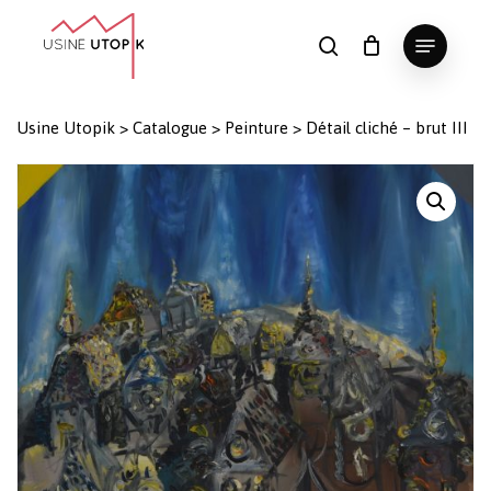
Skip
Menu
to
search
Panier
Fermer
le
main
Close
panier
content
Menu
Usine Utopik
>
Catalogue
>
Peinture
>
Détail cliché – brut III