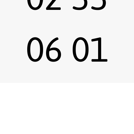
06 01
Sous-total :
0,00
€
Voir le panier
Commander
67
Emprunter une œuvre
Postuler