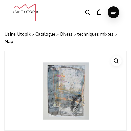
Skip
Menu
to
search
Panier
Fermer
le
main
Close
panier
content
Menu
Usine Utopik
>
Catalogue
>
Divers
>
techniques mixtes
>
Map