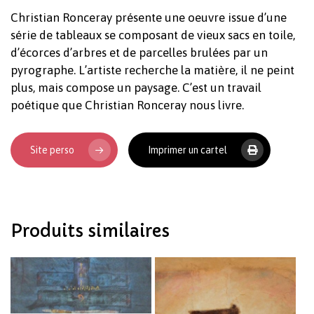
Christian Ronceray présente une oeuvre issue d’une
série de tableaux se composant de vieux sacs en toile,
d’écorces d’arbres et de parcelles brulées par un
pyrographe. L’artiste recherche la matière, il ne peint
plus, mais compose un paysage. C’est un travail
poétique que Christian Ronceray nous livre.
Votre panier est vide.
Site perso
Imprimer un cartel
Revenir à l'Artotek
Produits similaires