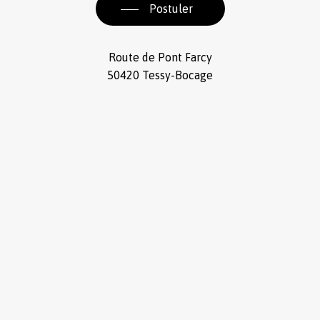
Postuler
Route de Pont Farcy
50420 Tessy-Bocage
02 33 06
Sous-total :
0,00
€