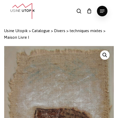
Skip
Menu
to
search
Panier
Fermer
le
main
Close
panier
content
Menu
Usine Utopik
>
Catalogue
>
Divers
>
techniques mixtes
>
Maison Livre I