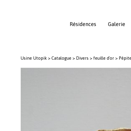
Skip
to
main
Résidences
Galerie
content
Usine Utopik
>
Catalogue
>
Divers
>
feuille d'or
>
Pépit