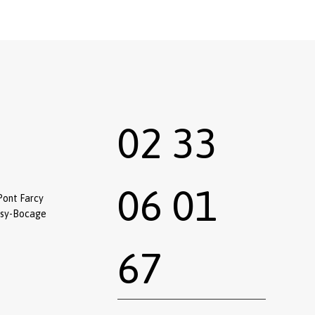
02 33
06 01
Pont Farcy
ssy-Bocage
67