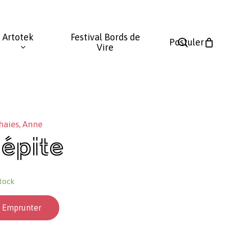
Fermer
le
Artotek
Festival Bords de
panier
search
Postuler
Vire
haies, Anne
épite
tock
Emprunter