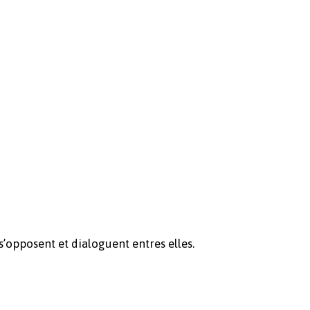
Votre panier est vide.
Revenir à l'Artotek
 s’opposent et dialoguent entres elles.