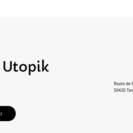
Utopik
Route de 
50420 Te
r