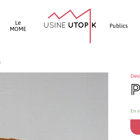
Panier
Le
Publics
MOME
e
Des
P
En s