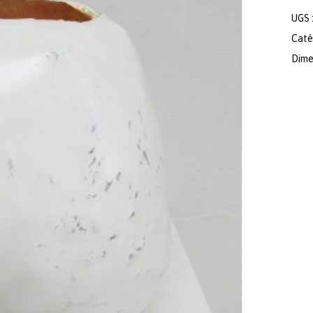
UGS 
Caté
Dimen