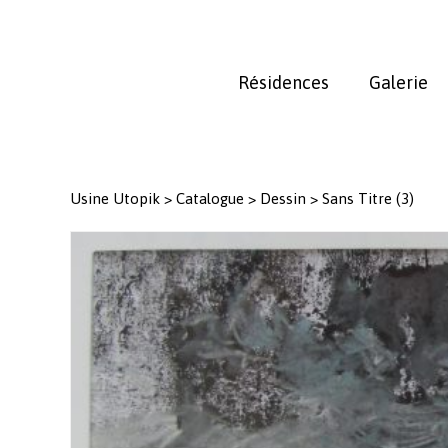
Skip
to
main
Résidences
Galerie
content
Usine Utopik
>
Catalogue
>
Dessin
>
Sans Titre (3)