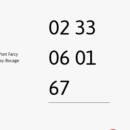
02 33
06 01
Pont Farcy
ssy-Bocage
67
0,00
€