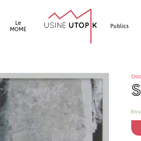
Panier
Le
Publics
MOME
Ost
S
En s