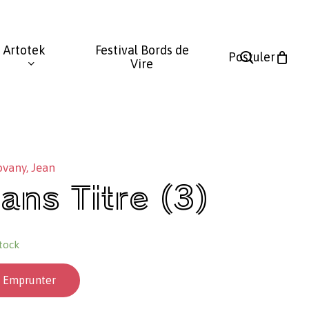
Fermer
le
Artotek
Festival Bords de
panier
search
Postuler
Vire
ovany, Jean
ans Titre (3)
tock
Emprunter