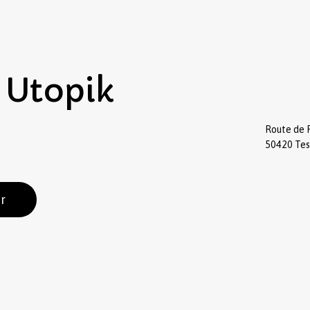
Utopik
Route de 
50420 Te
r
Sous-total :