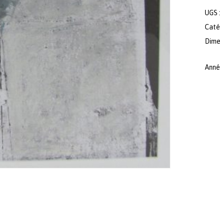
UGS 
Caté
Dimen
Anné