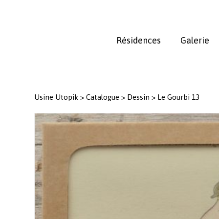
Skip
to
main
Résidences
Galerie
content
Usine Utopik
>
Catalogue
>
Dessin
>
Le Gourbi 13