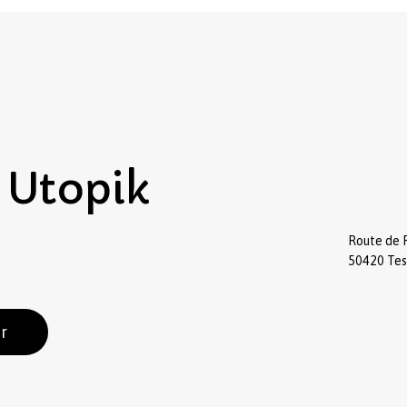
Utopik
Route de 
50420 Te
r