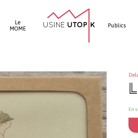
Panier
Le
Publics
MOME
Del
L
En s