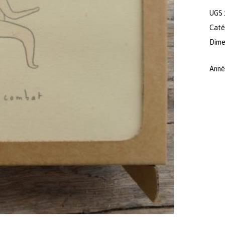
UGS 
Caté
Dimen
Anné