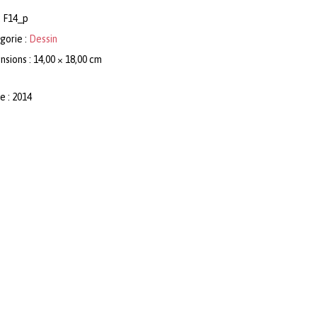
:
F14_p
gorie :
Dessin
sions : 14,00 × 18,00 cm
e : 2014