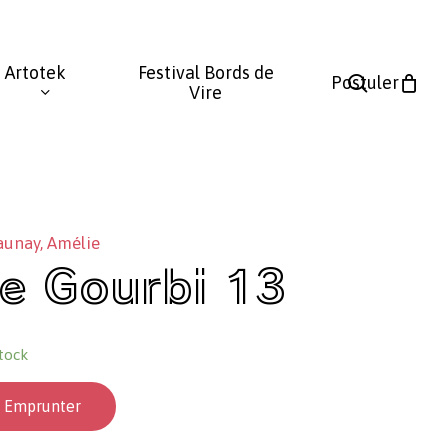
Fermer
le
Artotek
Festival Bords de
panier
search
Postuler
Vire
aunay, Amélie
e Gourbi 13
tock
Emprunter