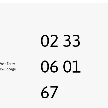
02 33
06 01
Pont Farcy
ssy-Bocage
67