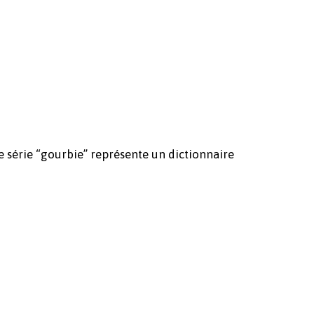
te série “gourbie” représente un dictionnaire
Votre panier est vide.
Revenir à l'Artotek