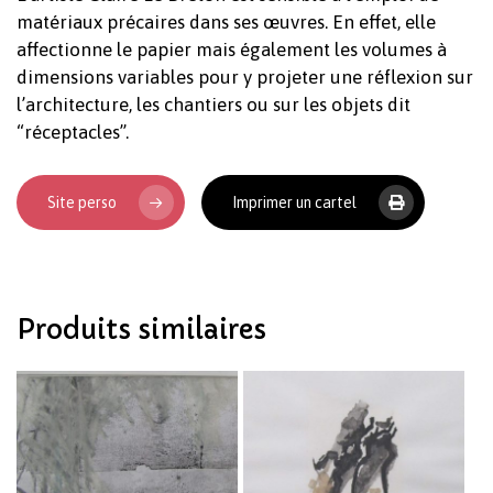
matériaux précaires dans ses œuvres. En effet, elle
affectionne le papier mais également les volumes à
dimensions variables pour y projeter une réflexion sur
l’architecture, les chantiers ou sur les objets dit
“réceptacles”.
Votre panier est vide.
Site perso
Imprimer un cartel
Revenir à l'Artotek
Produits similaires