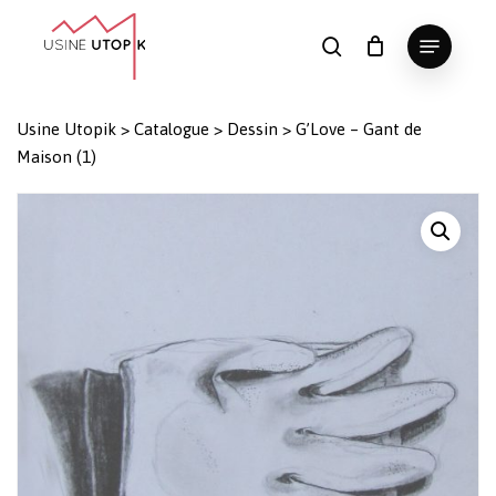
Skip
Menu
to
search
Panier
Fermer
le
main
Close
panier
content
Menu
Usine Utopik
>
Catalogue
>
Dessin
>
G’Love – Gant de
Maison (1)