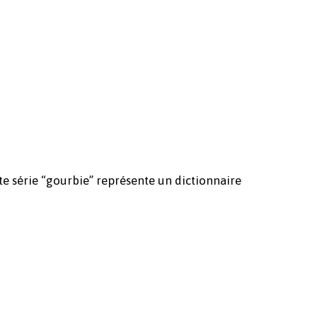
Votre panier est vide.
te série “gourbie” représente un dictionnaire
Revenir à l'Artotek