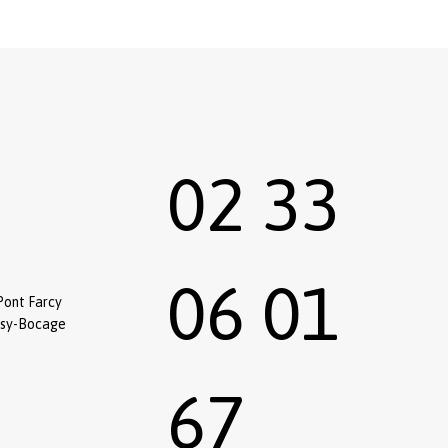
02 33
06 01
Pont Farcy
ssy-Bocage
67