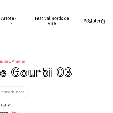
Fermer
le
Artotek
Festival Bords de
panier
search
Postuler
Vire
aunay, Amélie
e Gourbi 03
upture de stock
:
F14_c
gorie :
Dessin