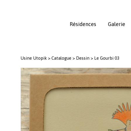
Skip
to
main
Résidences
Galerie
content
Usine Utopik
>
Catalogue
>
Dessin
>
Le Gourbi 03