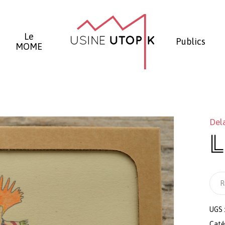
Panier
Le
Publics
MOME
Del
L
R
UGS 
Caté