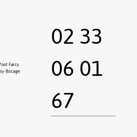
02 33
06 01
Pont Farcy
ssy-Bocage
67
0,00
€