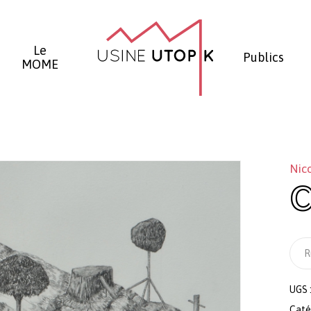
Panier
Le
Publics
MOME
Nic
C
R
UGS 
Caté