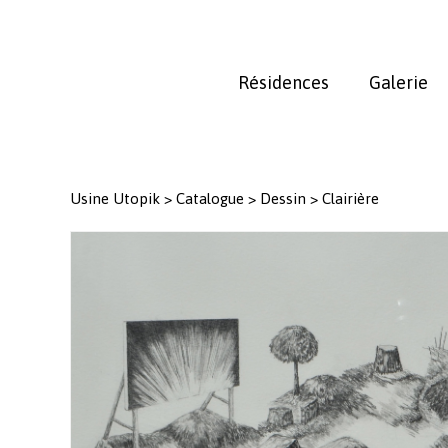
Skip
to
main
Résidences
Galerie
content
Usine Utopik
>
Catalogue
>
Dessin
>
Clairière