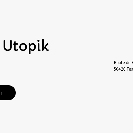
Utopik
Route de 
50420 Te
r
Sous-total :