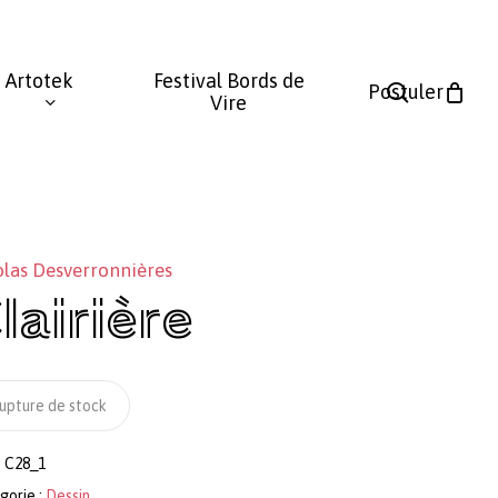
Fermer
le
Artotek
Festival Bords de
panier
search
Postuler
Vire
olas Desverronnières
lairière
upture de stock
:
C28_1
gorie :
Dessin