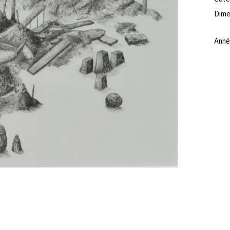
Dimen
Anné