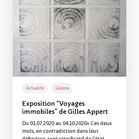
Gilles
Appert
Actualité
Galerie
Exposition “Voyages
immobiles” de Gilles Appert
Du 01.07.2020 au 04.10.2020« Ces deux
mots, en contradiction dans leur
définition, sont significatif de l’état…