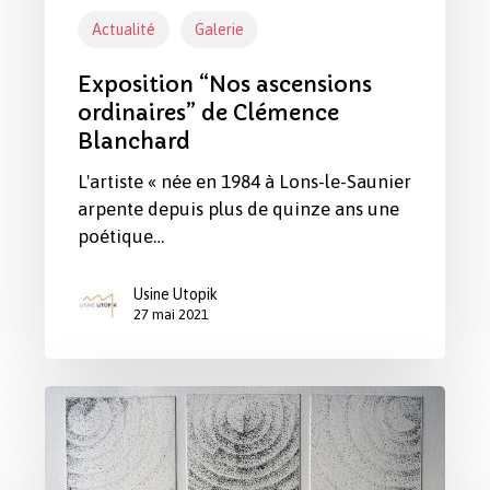
Actualité
Galerie
Exposition “Nos ascensions
ordinaires” de Clémence
Blanchard
L'artiste « née en 1984 à Lons-le-Saunier
arpente depuis plus de quinze ans une
poétique…
Usine Utopik
27 mai 2021
Exposition
“Voyages
immobiles”
de