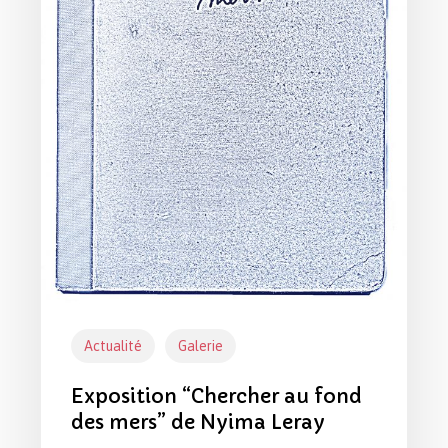
Nyima
Leray
Actualité
Galerie
Exposition “Chercher au fond
des mers” de Nyima Leray