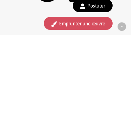
Sous-total :
0,00
€
Postuler
Voir le panier
Commander
Emprunter une œuvre
33