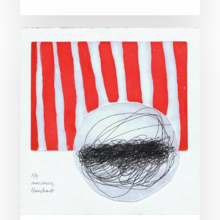
Exposition
“Nos
ascensions
ordinaires”
de
Clémence
Blanchard