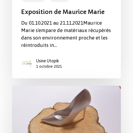
Exposition de Maurice Marie
Du 01.10.2021 au 21.11.2021Maurice
Marie s'empare de matériaux récupérés
dans son environnement proche et les
réintroduits in…
Usine Utopik
1 octobre 2021
Exposition
“Il
était
une
fois”
d’Isabelle