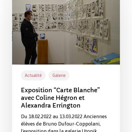
“Carte
Blanche”
avec
Coline
Hégron
et
Alexandra
Errington
Actualité
Galerie
Exposition “Carte Blanche”
avec Coline Hégron et
Alexandra Errington
Du 18.02.2022 au 13.03.2022 Anciennes
élèves de Bruno Dufour-Coppolani,
l'exposition dans la galerie Utopik