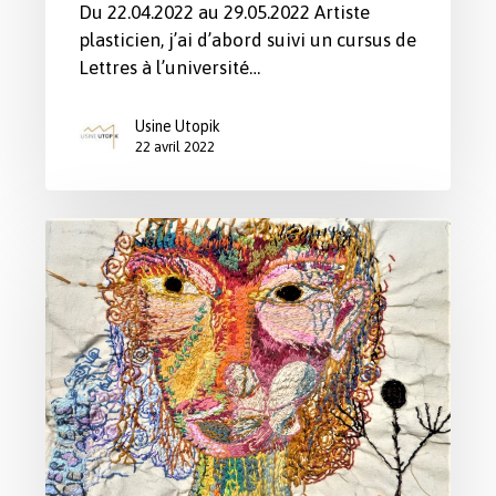
Du 22.04.2022 au 29.05.2022 Artiste
plasticien, j’ai d’abord suivi un cursus de
Lettres à l’université…
Usine Utopik
22 avril 2022
Exposition
“Derrière
le
regard”
de
Lily
Wave