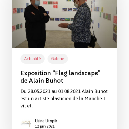
de
Alain
Buhot
Actualité
Galerie
Votre panier est vide.
Exposition “Flag landscape”
Revenir à l'Artotek
de Alain Buhot
Du 28.05.2021 au 01.08.2021 Alain Buhot
est un artiste plasticien de la Manche. Il
vit et…
Usine Utopik
12 juin 2021